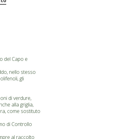
ito
ano del Capo e
ddo, nello stesso
ifenoli, gli
oni di verdure,
he alla griglia,
tura, come sostituto
smo di Controllo
empre al raccolto