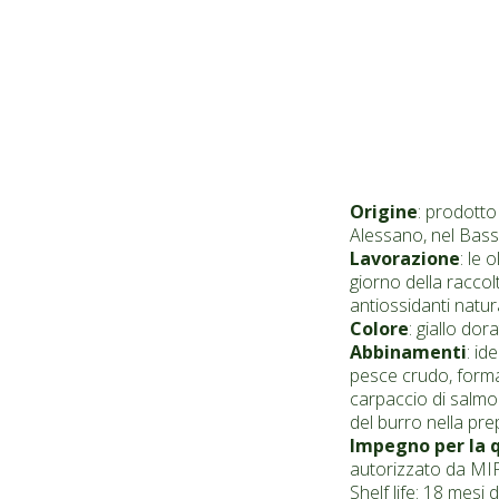
Origine
: prodotto 
Alessano, nel Basso
Lavorazione
: le 
giorno della raccolt
antiossidanti natura
Colore
: giallo dor
Abbinamenti
: id
pesce crudo, formag
carpaccio di salmone
del burro nella pre
Impegno per la q
autorizzato da MI
Shelf life: 18 mesi