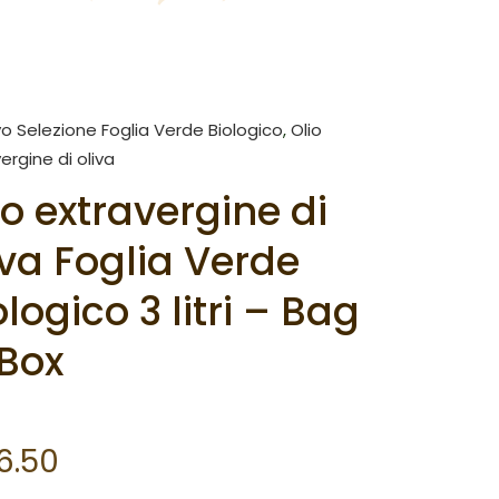
vo Selezione Foglia Verde Biologico
,
Olio
ergine di oliva
io extravergine di
iva Foglia Verde
ologico 3 litri – Bag
 Box
6.50