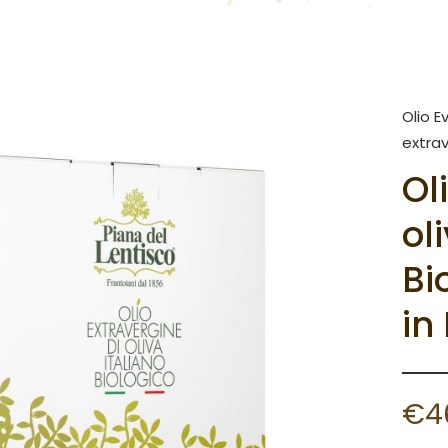
Olio E
extrav
Ol
ol
Bi
in
€
4