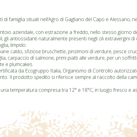
ti di famiglia situati nell’Agro di Gagliano del Capo e Alessano, n
rantoio aziendale, con estrazione a freddo, nello stesso giorno de
 gli antiossidanti naturalmente presenti negli oli extravergini di ol
lia, limpido.
 pane caldo, sfiziose bruschette, pinzimoni di verdure, pesce cr
lia, carpaccio di salmone, primi piatti alle verdure, per un soffrit
ate e plumcakes.
 certificata da Ecogruppo Italia, Organismo di Controllo autoriz
nto. Il prodotto spedito si riferisce sempre al raccolto della ca
una temperatura compresa tra 12° e 18°C, in luogo fresco e asciu