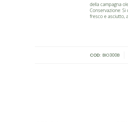
della campagna olea
Conservazione: Si 
fresco e asciutto, a
COD:
BIO300B