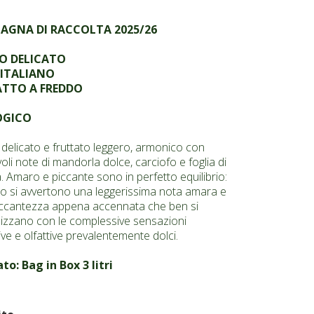
AGNA DI RACCOLTA 2025/26
O DELICATO
 ITALIANO
ATTO A FREDDO
OGICO
delicato e fruttato leggero, armonico con
oli note di mandorla dolce, carciofo e foglia di
a. Amaro e piccante sono in perfetto equilibrio:
to si avvertono una leggerissima nota amara e
ccantezza appena accennata che ben si
zzano con le complessive sensazioni
ive e olfattive prevalentemente dolci.
o: Bag in Box 3 litri